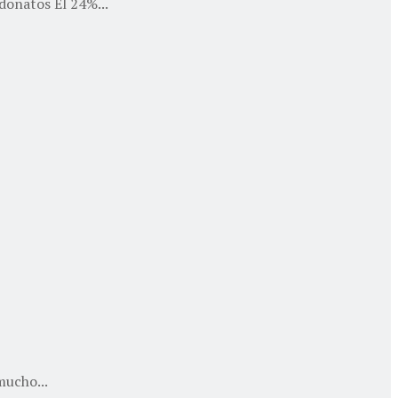
donatos El 24%...
mucho...