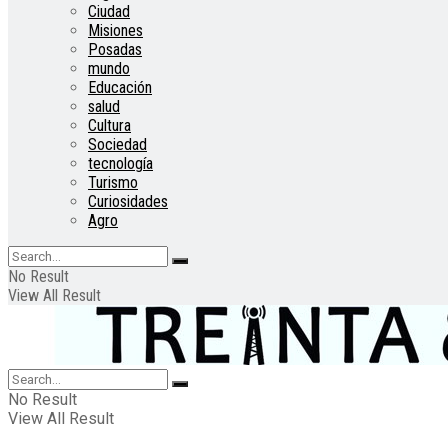
Ciudad
Misiones
Posadas
mundo
Educación
salud
Cultura
Sociedad
tecnología
Turismo
Curiosidades
Agro
No Result
View All Result
No Result
View All Result