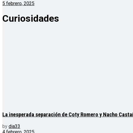
5 febrero, 2025
Curiosidades
La inesperada separación de Coty Romero y Nacho Castañ
by
dia33
4 febrero, 2025