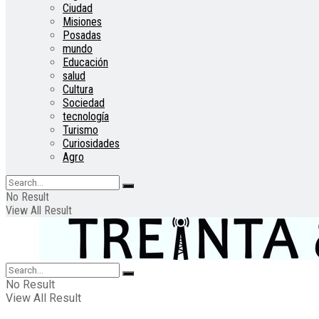
Ciudad
Misiones
Posadas
mundo
Educación
salud
Cultura
Sociedad
tecnología
Turismo
Curiosidades
Agro
No Result
View All Result
No Result
View All Result