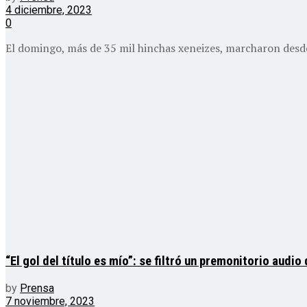
4 diciembre, 2023
0
El domingo, más de 35 mil hinchas xeneizes, marcharon desde
“El gol del título es mío”: se filtró un premonitorio audi
by
Prensa
7 noviembre, 2023