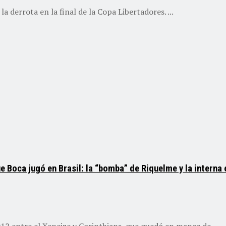
 derrota en la final de la Copa Libertadores. ...
e Boca jugó en Brasil: la “bomba” de Riquelme y la interna 
12 entre el Xeneize y Corinthians, que quedó en manos de ...