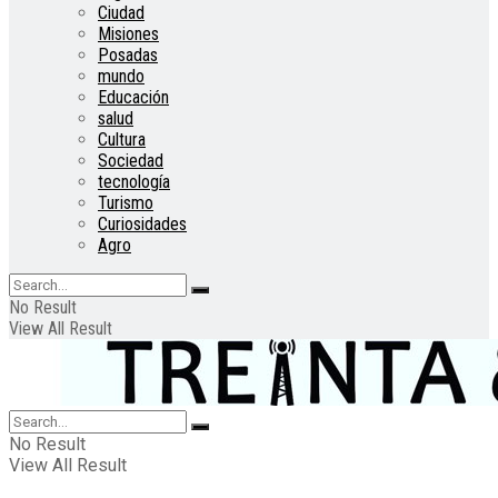
Ciudad
Misiones
Posadas
mundo
Educación
salud
Cultura
Sociedad
tecnología
Turismo
Curiosidades
Agro
No Result
View All Result
No Result
View All Result