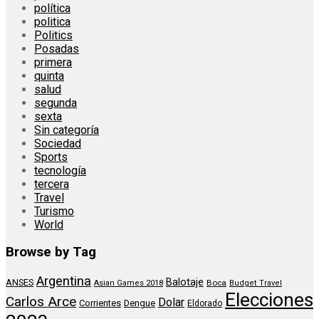
política
politica
Politics
Posadas
primera
quinta
salud
segunda
sexta
Sin categoría
Sociedad
Sports
tecnología
tercera
Travel
Turismo
World
Browse by Tag
Argentina
Balotaje
ANSES
Boca
Asian Games 2018
Budget Travel
Elecciones
Carlos Arce
Dolar
Corrientes
Dengue
Eldorado