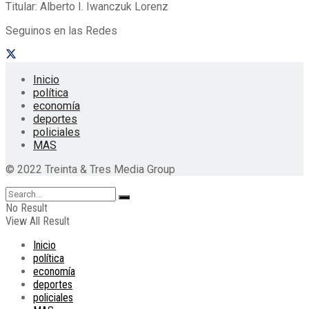
Titular: Alberto I. Iwanczuk Lorenz
Seguinos en las Redes
Inicio
política
economía
deportes
policiales
MAS
© 2022 Treinta & Tres Media Group
No Result
View All Result
Inicio
política
economía
deportes
policiales