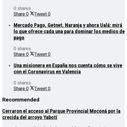
0 shares
Share
0
Tweet
0
Mercado Pago, Getnet, Naranja y ahora Ualá: mirá
lo que ofrece cada una para dominar los medios de
pago
0 shares
Share
0
Tweet
0
Una misionera en España nos cuenta cómo se vive
con el Coronavirus en Valencia
0 shares
Share
0
Tweet
0
Recommended
Cerraron el acceso al Parque Provincial Moconá por la
crecida del arroyo Yabotí