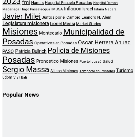
2023
fmi
Hamas
Hospital Escuela Posadas
Hospital Ramon
Inflacion
Israel
Madariaga
Hugo Passalacqua
IMUSA
Istana Negara
Javier Milei
Leandro N. Alem
Juntos por el Cambio
Legislatura misionera
Lionel Messi
Market Stories
Misiones
Municipalidad de
Montecarlo
Posadas
Oscar Herrera Ahuad
Operativos en Posadas
Policia de Misiones
Patricia Bullrich
PASO
Posadas
Pronostico Misiones
Salud
Puerto Iguazú
Sergio Massa
Turismo
Silicon Misiones
Temporal en Posadas
udpm
Visit Bali
Popular News