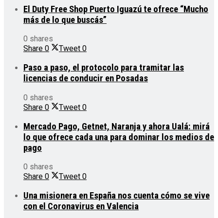
El Duty Free Shop Puerto Iguazú te ofrece “Mucho
más de lo que buscás”
0 shares
Share
0
Tweet
0
Paso a paso, el protocolo para tramitar las
licencias de conducir en Posadas
0 shares
Share
0
Tweet
0
Mercado Pago, Getnet, Naranja y ahora Ualá: mirá
lo que ofrece cada una para dominar los medios de
pago
0 shares
Share
0
Tweet
0
Una misionera en España nos cuenta cómo se vive
con el Coronavirus en Valencia