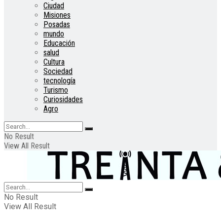
Ciudad
Misiones
Posadas
mundo
Educación
salud
Cultura
Sociedad
tecnología
Turismo
Curiosidades
Agro
No Result
View All Result
No Result
View All Result