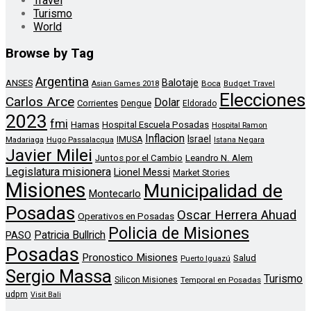
Travel
Turismo
World
Browse by Tag
Argentina
Balotaje
ANSES
Boca
Asian Games 2018
Budget Travel
Elecciones
Carlos Arce
Dolar
Corrientes
Dengue
Eldorado
2023
fmi
Hamas
Hospital Escuela Posadas
Hospital Ramon
Inflacion
Israel
Madariaga
Hugo Passalacqua
IMUSA
Istana Negara
Javier Milei
Leandro N. Alem
Juntos por el Cambio
Legislatura misionera
Lionel Messi
Market Stories
Misiones
Municipalidad de
Montecarlo
Posadas
Oscar Herrera Ahuad
Operativos en Posadas
Policia de Misiones
Patricia Bullrich
PASO
Posadas
Pronostico Misiones
Salud
Puerto Iguazú
Sergio Massa
Turismo
Silicon Misiones
Temporal en Posadas
udpm
Visit Bali