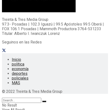
Treinta & Tres Media Group
97.3- Posadas | 102.3 Iguazú | 99.5 Apóstoles 99.5 Oberá |
FOX 106.1 Posadas | Mammoth Productora 3764-531233
Titular: Alberto I. Iwanczuk Lorenz
Seguinos en las Redes
Inicio
política
economía
deportes
policiales
MAS
© 2022 Treinta & Tres Media Group
No Result
View All Result