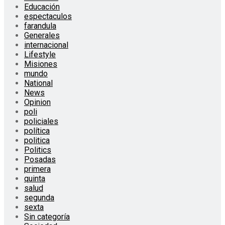
Educación
espectaculos
farandula
Generales
internacional
Lifestyle
Misiones
mundo
National
News
Opinion
poli
policiales
política
politica
Politics
Posadas
primera
quinta
salud
segunda
sexta
Sin categoría