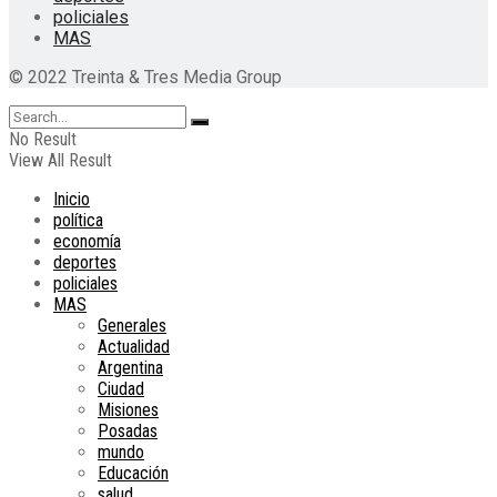
policiales
MAS
© 2022 Treinta & Tres Media Group
No Result
View All Result
Inicio
política
economía
deportes
policiales
MAS
Generales
Actualidad
Argentina
Ciudad
Misiones
Posadas
mundo
Educación
salud