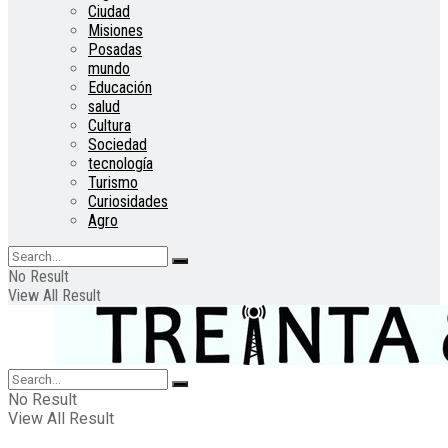
Ciudad
Misiones
Posadas
mundo
Educación
salud
Cultura
Sociedad
tecnología
Turismo
Curiosidades
Agro
No Result
View All Result
No Result
View All Result