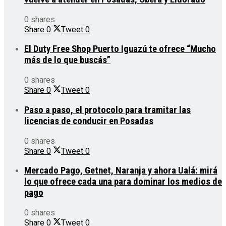
0 shares
Share
0
Tweet
0
El Duty Free Shop Puerto Iguazú te ofrece “Mucho
más de lo que buscás”
0 shares
Share
0
Tweet
0
Paso a paso, el protocolo para tramitar las
licencias de conducir en Posadas
0 shares
Share
0
Tweet
0
Mercado Pago, Getnet, Naranja y ahora Ualá: mirá
lo que ofrece cada una para dominar los medios de
pago
0 shares
Share
0
Tweet
0