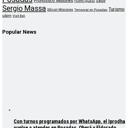
Pronostico Misiones
Salud
Puerto Iguazú
Sergio Massa
Turismo
Silicon Misiones
Temporal en Posadas
udpm
Visit Bali
Popular News
Con turnos programados por WhatsApp, el Iprodha
vuelve a atender en Posadas, Oberá y Eldorado