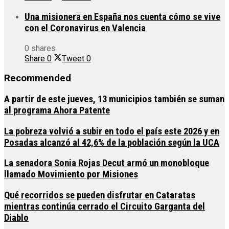
Una misionera en España nos cuenta cómo se vive
con el Coronavirus en Valencia
0 shares
Share
0
Tweet
0
Recommended
A partir de este jueves, 13 municipios también se suman
al programa Ahora Patente
La pobreza volvió a subir en todo el país este 2026 y en
Posadas alcanzó al 42,6% de la población según la UCA
La senadora Sonia Rojas Decut armó un monobloque
llamado Movimiento por Misiones
Qué recorridos se pueden disfrutar en Cataratas
mientras continúa cerrado el Circuito Garganta del
Diablo