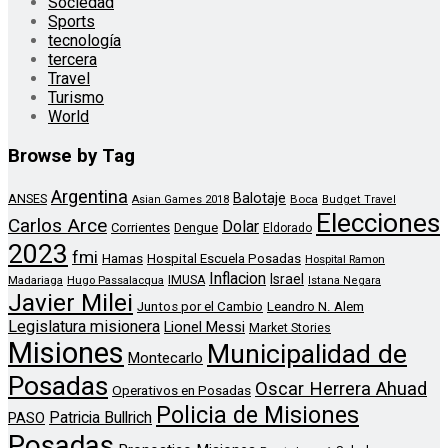
Sociedad
Sports
tecnología
tercera
Travel
Turismo
World
Browse by Tag
Argentina
Balotaje
ANSES
Boca
Asian Games 2018
Budget Travel
Elecciones
Carlos Arce
Dolar
Corrientes
Dengue
Eldorado
2023
fmi
Hamas
Hospital Escuela Posadas
Hospital Ramon
Inflacion
Israel
Madariaga
Hugo Passalacqua
IMUSA
Istana Negara
Javier Milei
Leandro N. Alem
Juntos por el Cambio
Legislatura misionera
Lionel Messi
Market Stories
Misiones
Municipalidad de
Montecarlo
Posadas
Oscar Herrera Ahuad
Operativos en Posadas
Policia de Misiones
Patricia Bullrich
PASO
Posadas