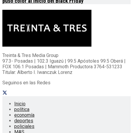
puso color al inicio del Black Friday
Treinta & Tres Media Group
97.3- Posadas | 102.3 Iguazú | 99.5 Apóstoles 99.5 Oberá |
FOX 106.1 Posadas | Mammoth Productora 3764-531233
Titular: Alberto I. Iwanczuk Lorenz
Seguinos en las Redes
Inicio
política
economía
deportes
policiales
MAS