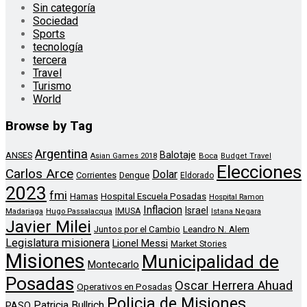
Sin categoría
Sociedad
Sports
tecnología
tercera
Travel
Turismo
World
Browse by Tag
Argentina
Balotaje
ANSES
Boca
Asian Games 2018
Budget Travel
Elecciones
Carlos Arce
Dolar
Corrientes
Dengue
Eldorado
2023
fmi
Hamas
Hospital Escuela Posadas
Hospital Ramon
Inflacion
Israel
Madariaga
Hugo Passalacqua
IMUSA
Istana Negara
Javier Milei
Leandro N. Alem
Juntos por el Cambio
Legislatura misionera
Lionel Messi
Market Stories
Misiones
Municipalidad de
Montecarlo
Posadas
Oscar Herrera Ahuad
Operativos en Posadas
Policia de Misiones
Patricia Bullrich
PASO