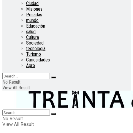
Ciudad
Misiones
Posadas
mundo
Educación
salud
Cultura
Sociedad
tecnología
Turismo
Curiosidades
Agro
No Result
View All Result
No Result
View All Result