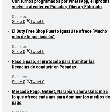
Con turnos programados por WhatsApp, el Iprodha
vuelve a atender en Posadas, Oberá y Eldorado
0 shares
Share
0
Tweet
0
El Duty Free Shop Puerto Iguazú te ofrece “Mucho
más de lo que buscás”
0 shares
Share
0
Tweet
0
Paso a paso, el protocolo para tramitar las
licencias de conducir en Posadas
0 shares
Share
0
Tweet
0
Mercado Pago, Getnet, Naranja y ahora Ualá: mirá
lo que ofrece cada una para dominar los medios de
pago