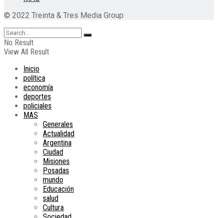
© 2022 Treinta & Tres Media Group
No Result
View All Result
Inicio
política
economía
deportes
policiales
MAS
Generales
Actualidad
Argentina
Ciudad
Misiones
Posadas
mundo
Educación
salud
Cultura
Sociedad