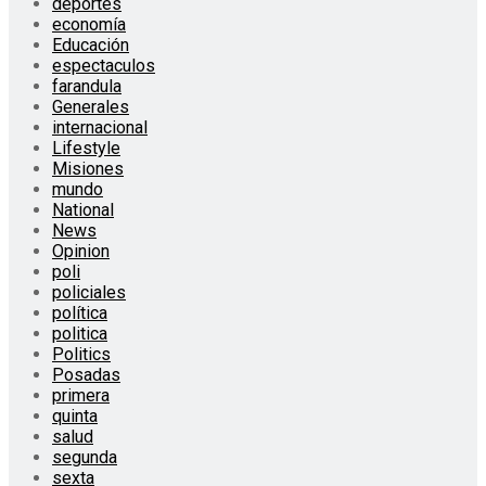
deportes
economía
Educación
espectaculos
farandula
Generales
internacional
Lifestyle
Misiones
mundo
National
News
Opinion
poli
policiales
política
politica
Politics
Posadas
primera
quinta
salud
segunda
sexta