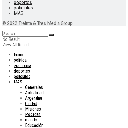
deportes
policiales
MAS
© 2022 Treinta & Tres Media Group
No Result
View All Result
Inicio
política
economía
deportes
policiales
MAS
Generales
Actualidad
Argentina
Ciudad
Misiones
Posadas
mundo
Educación