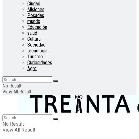
Ciudad
Misiones
Posadas
mundo
Educación
salud
Cultura
Sociedad
tecnología
Turismo
Curiosidades
Agro
No Result
View All Result
No Result
View All Result