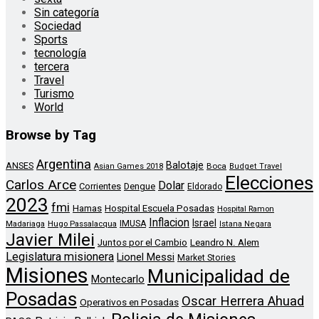
Sin categoría
Sociedad
Sports
tecnología
tercera
Travel
Turismo
World
Browse by Tag
Argentina
Balotaje
ANSES
Boca
Asian Games 2018
Budget Travel
Elecciones
Carlos Arce
Dolar
Corrientes
Dengue
Eldorado
2023
fmi
Hamas
Hospital Escuela Posadas
Hospital Ramon
Inflacion
Israel
Madariaga
Hugo Passalacqua
IMUSA
Istana Negara
Javier Milei
Leandro N. Alem
Juntos por el Cambio
Legislatura misionera
Lionel Messi
Market Stories
Misiones
Municipalidad de
Montecarlo
Posadas
Oscar Herrera Ahuad
Operativos en Posadas