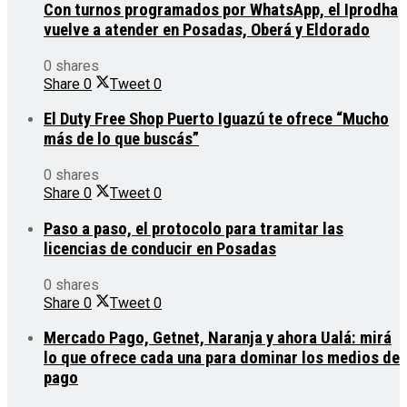
Con turnos programados por WhatsApp, el Iprodha
vuelve a atender en Posadas, Oberá y Eldorado
0 shares
Share
0
Tweet
0
El Duty Free Shop Puerto Iguazú te ofrece “Mucho
más de lo que buscás”
0 shares
Share
0
Tweet
0
Paso a paso, el protocolo para tramitar las
licencias de conducir en Posadas
0 shares
Share
0
Tweet
0
Mercado Pago, Getnet, Naranja y ahora Ualá: mirá
lo que ofrece cada una para dominar los medios de
pago