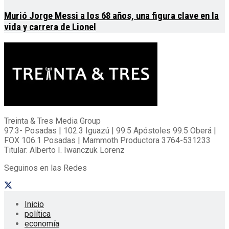
Murió Jorge Messi a los 68 años, una figura clave en la
vida y carrera de Lionel
Treinta & Tres Media Group
97.3- Posadas | 102.3 Iguazú | 99.5 Apóstoles 99.5 Oberá |
FOX 106.1 Posadas | Mammoth Productora 3764-531233
Titular: Alberto I. Iwanczuk Lorenz
Seguinos en las Redes
Inicio
política
economía