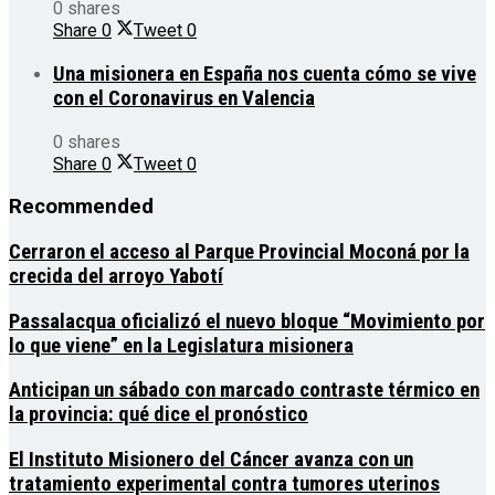
0 shares
Share
0
Tweet
0
Una misionera en España nos cuenta cómo se vive
con el Coronavirus en Valencia
0 shares
Share
0
Tweet
0
Recommended
Cerraron el acceso al Parque Provincial Moconá por la
crecida del arroyo Yabotí
Passalacqua oficializó el nuevo bloque “Movimiento por
lo que viene” en la Legislatura misionera
Anticipan un sábado con marcado contraste térmico en
la provincia: qué dice el pronóstico
El Instituto Misionero del Cáncer avanza con un
tratamiento experimental contra tumores uterinos