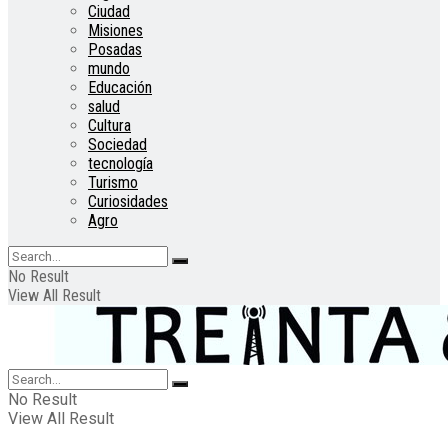
Ciudad
Misiones
Posadas
mundo
Educación
salud
Cultura
Sociedad
tecnología
Turismo
Curiosidades
Agro
No Result
View All Result
No Result
View All Result