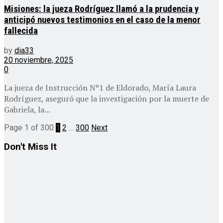
Misiones: la jueza Rodríguez llamó a la prudencia y
anticipó nuevos testimonios en el caso de la menor
fallecida
by
dia33
20 noviembre, 2025
0
La jueza de Instrucción Nº1 de Eldorado, María Laura
Rodríguez, aseguró que la investigación por la muerte de
Gabriela, la...
Page 1 of 300
1
2
…
300
Next
Don't Miss It