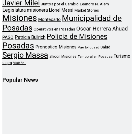
Javier Milei
Leandro N. Alem
Juntos por el Cambio
Legislatura misionera
Lionel Messi
Market Stories
Misiones
Municipalidad de
Montecarlo
Posadas
Oscar Herrera Ahuad
Operativos en Posadas
Policia de Misiones
Patricia Bullrich
PASO
Posadas
Pronostico Misiones
Salud
Puerto Iguazú
Sergio Massa
Turismo
Silicon Misiones
Temporal en Posadas
udpm
Visit Bali
Popular News