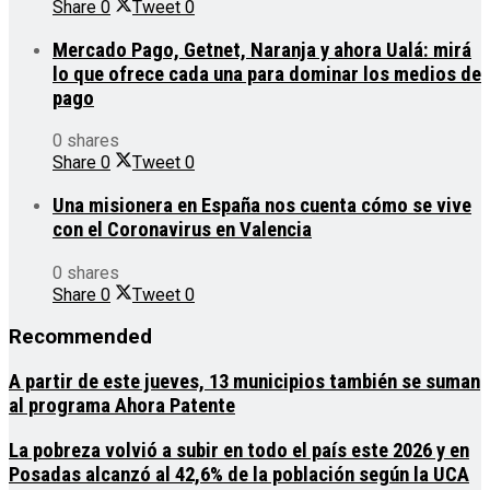
Share
0
Tweet
0
Mercado Pago, Getnet, Naranja y ahora Ualá: mirá
lo que ofrece cada una para dominar los medios de
pago
0 shares
Share
0
Tweet
0
Una misionera en España nos cuenta cómo se vive
con el Coronavirus en Valencia
0 shares
Share
0
Tweet
0
Recommended
A partir de este jueves, 13 municipios también se suman
al programa Ahora Patente
La pobreza volvió a subir en todo el país este 2026 y en
Posadas alcanzó al 42,6% de la población según la UCA