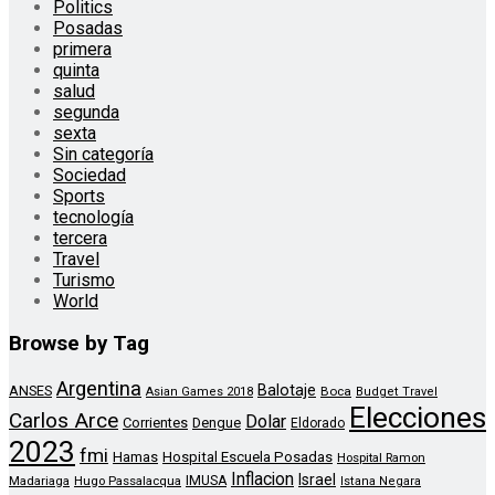
Politics
Posadas
primera
quinta
salud
segunda
sexta
Sin categoría
Sociedad
Sports
tecnología
tercera
Travel
Turismo
World
Browse by Tag
Argentina
Balotaje
ANSES
Boca
Asian Games 2018
Budget Travel
Elecciones
Carlos Arce
Dolar
Corrientes
Dengue
Eldorado
2023
fmi
Hamas
Hospital Escuela Posadas
Hospital Ramon
Inflacion
Israel
Madariaga
Hugo Passalacqua
IMUSA
Istana Negara