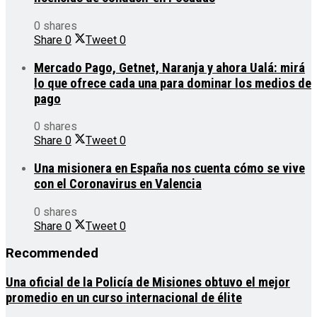
0 shares
Share
0
Tweet
0
Mercado Pago, Getnet, Naranja y ahora Ualá: mirá
lo que ofrece cada una para dominar los medios de
pago
0 shares
Share
0
Tweet
0
Una misionera en España nos cuenta cómo se vive
con el Coronavirus en Valencia
0 shares
Share
0
Tweet
0
Recommended
Una oficial de la Policía de Misiones obtuvo el mejor
promedio en un curso internacional de élite