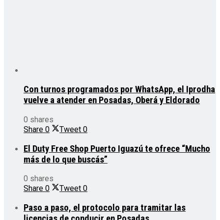
Con turnos programados por WhatsApp, el Iprodha
vuelve a atender en Posadas, Oberá y Eldorado
0 shares
Share
0
Tweet
0
El Duty Free Shop Puerto Iguazú te ofrece “Mucho
más de lo que buscás”
0 shares
Share
0
Tweet
0
Paso a paso, el protocolo para tramitar las
licencias de conducir en Posadas