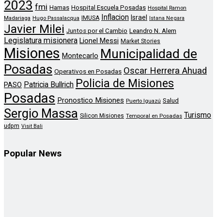
2023
fmi
Hamas
Hospital Escuela Posadas
Hospital Ramon
Inflacion
Israel
Madariaga
Hugo Passalacqua
IMUSA
Istana Negara
Javier Milei
Leandro N. Alem
Juntos por el Cambio
Legislatura misionera
Lionel Messi
Market Stories
Misiones
Municipalidad de
Montecarlo
Posadas
Oscar Herrera Ahuad
Operativos en Posadas
Policia de Misiones
Patricia Bullrich
PASO
Posadas
Pronostico Misiones
Salud
Puerto Iguazú
Sergio Massa
Turismo
Silicon Misiones
Temporal en Posadas
udpm
Visit Bali
Popular News