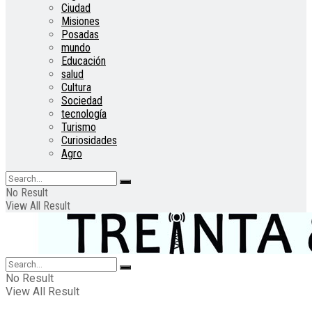
Ciudad
Misiones
Posadas
mundo
Educación
salud
Cultura
Sociedad
tecnología
Turismo
Curiosidades
Agro
No Result
View All Result
No Result
View All Result