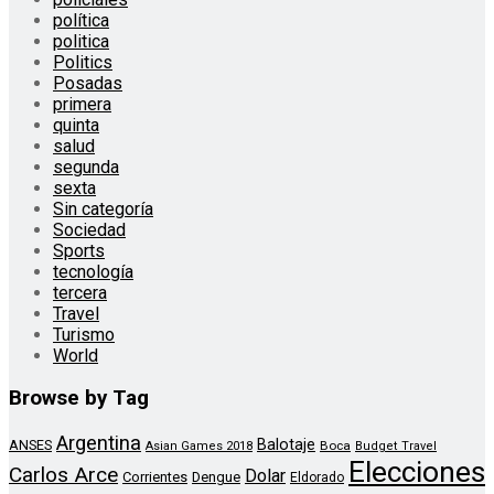
política
politica
Politics
Posadas
primera
quinta
salud
segunda
sexta
Sin categoría
Sociedad
Sports
tecnología
tercera
Travel
Turismo
World
Browse by Tag
Argentina
Balotaje
ANSES
Boca
Asian Games 2018
Budget Travel
Elecciones
Carlos Arce
Dolar
Corrientes
Dengue
Eldorado