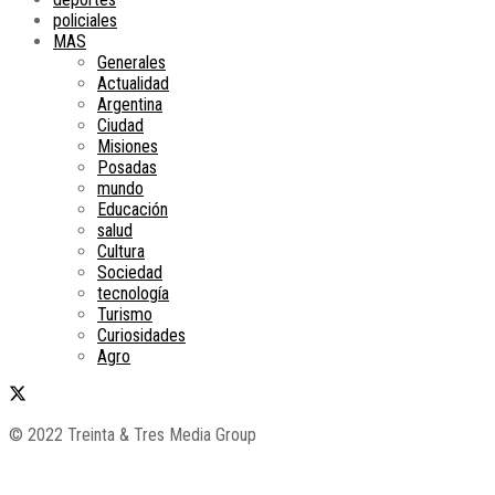
policiales
MAS
Generales
Actualidad
Argentina
Ciudad
Misiones
Posadas
mundo
Educación
salud
Cultura
Sociedad
tecnología
Turismo
Curiosidades
Agro
© 2022 Treinta & Tres Media Group