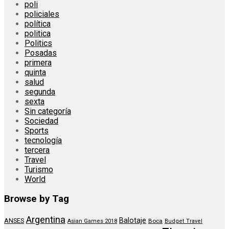
poli
policiales
política
politica
Politics
Posadas
primera
quinta
salud
segunda
sexta
Sin categoría
Sociedad
Sports
tecnología
tercera
Travel
Turismo
World
Browse by Tag
Argentina
Balotaje
ANSES
Boca
Asian Games 2018
Budget Travel