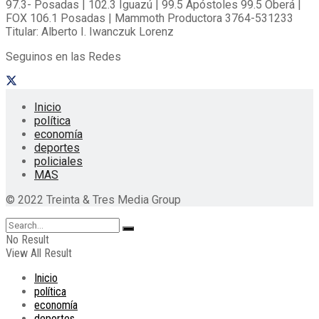
97.3- Posadas | 102.3 Iguazú | 99.5 Apóstoles 99.5 Oberá |
FOX 106.1 Posadas | Mammoth Productora 3764-531233
Titular: Alberto I. Iwanczuk Lorenz
Seguinos en las Redes
Inicio
política
economía
deportes
policiales
MAS
© 2022 Treinta & Tres Media Group
No Result
View All Result
Inicio
política
economía
deportes