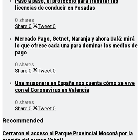
Paso a paso, el protocolo para tramitar las
licencias de conducir en Posadas
0 shares
Share
0
Tweet
0
Mercado Pago, Getnet, Naranja y ahora Ualá: mirá
lo que ofrece cada una para dominar los medios de
pago
0 shares
Share
0
Tweet
0
Una misionera en España nos cuenta cómo se vive
con el Coronavirus en Valencia
0 shares
Share
0
Tweet
0
Recommended
Cerraron el acceso al Parque Provincial Moconá por la