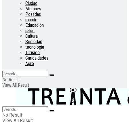
Ciudad
Misiones
Posadas
mundo
Educación
salud
Cultura
Sociedad
tecnología
Turismo
Curiosidades
Agro
No Result
View All Result
No Result
View All Result