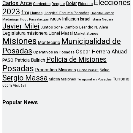
Elecciones
Carlos Arce
Dolar
Corrientes
Dengue
Eldorado
2023
fmi
Hamas
Hospital Escuela Posadas
Hospital Ramon
Inflacion
Israel
Madariaga
Hugo Passalacqua
IMUSA
Istana Negara
Javier Milei
Leandro N. Alem
Juntos por el Cambio
Legislatura misionera
Lionel Messi
Market Stories
Misiones
Municipalidad de
Montecarlo
Posadas
Oscar Herrera Ahuad
Operativos en Posadas
Policia de Misiones
Patricia Bullrich
PASO
Posadas
Pronostico Misiones
Salud
Puerto Iguazú
Sergio Massa
Turismo
Silicon Misiones
Temporal en Posadas
udpm
Visit Bali
Popular News