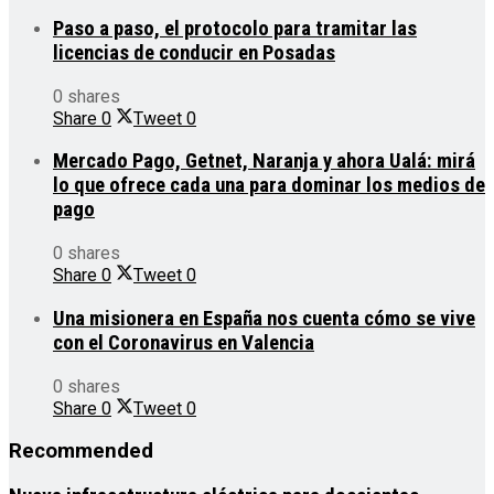
Paso a paso, el protocolo para tramitar las
licencias de conducir en Posadas
0 shares
Share
0
Tweet
0
Mercado Pago, Getnet, Naranja y ahora Ualá: mirá
lo que ofrece cada una para dominar los medios de
pago
0 shares
Share
0
Tweet
0
Una misionera en España nos cuenta cómo se vive
con el Coronavirus en Valencia
0 shares
Share
0
Tweet
0
Recommended