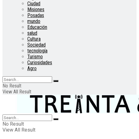
Ciudad
Misiones
Posadas
mundo
Educación
salud
Cultura
Sociedad
tecnología
Turismo
Curiosidades
Agro
No Result
View All Result
No Result
View All Result