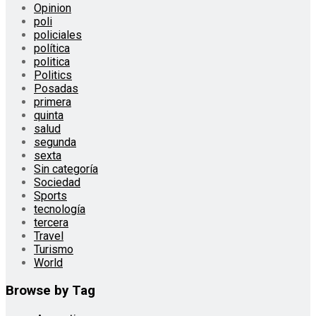
Opinion
poli
policiales
política
politica
Politics
Posadas
primera
quinta
salud
segunda
sexta
Sin categoría
Sociedad
Sports
tecnología
tercera
Travel
Turismo
World
Browse by Tag