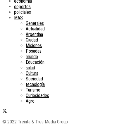
economía
deportes
policiales
MAS
Generales
Actualidad
Argentina
Ciudad
Misiones
Posadas
mundo
Educación
salud
Cultura
Sociedad
tecnología
Turismo
Curiosidades
Agro
© 2022 Treinta & Tres Media Group