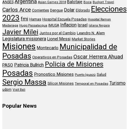
Argentina
Balotaje
ANSES
Boca
Asian Games 2018
Budget Travel
Elecciones
Carlos Arce
Dolar
Corrientes
Dengue
Eldorado
2023
fmi
Hamas
Hospital Escuela Posadas
Hospital Ramon
Inflacion
Israel
Madariaga
Hugo Passalacqua
IMUSA
Istana Negara
Javier Milei
Leandro N. Alem
Juntos por el Cambio
Legislatura misionera
Lionel Messi
Market Stories
Misiones
Municipalidad de
Montecarlo
Posadas
Oscar Herrera Ahuad
Operativos en Posadas
Policia de Misiones
Patricia Bullrich
PASO
Posadas
Pronostico Misiones
Salud
Puerto Iguazú
Sergio Massa
Turismo
Silicon Misiones
Temporal en Posadas
udpm
Visit Bali
Popular News