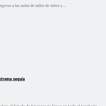
reso a las aulas de miles de niños y ...
xtrema sequía
lara el Estado de Emergencia Ígnea en todo el territorio ...