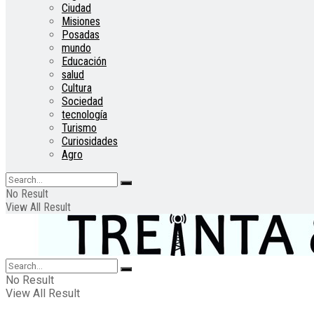
Ciudad
Misiones
Posadas
mundo
Educación
salud
Cultura
Sociedad
tecnología
Turismo
Curiosidades
Agro
No Result
View All Result
No Result
View All Result