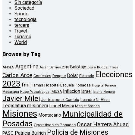
Sin categoría
Sociedad
Sports
tecnología
tercera
Travel
Turismo
World
Browse by Tag
Argentina
Balotaje
ANSES
Boca
Asian Games 2018
Budget Travel
Elecciones
Carlos Arce
Dolar
Corrientes
Dengue
Eldorado
2023
fmi
Hamas
Hospital Escuela Posadas
Hospital Ramon
Inflacion
Israel
Madariaga
Hugo Passalacqua
IMUSA
Istana Negara
Javier Milei
Leandro N. Alem
Juntos por el Cambio
Legislatura misionera
Lionel Messi
Market Stories
Misiones
Municipalidad de
Montecarlo
Posadas
Oscar Herrera Ahuad
Operativos en Posadas
Policia de Misiones
Patricia Bullrich
PASO