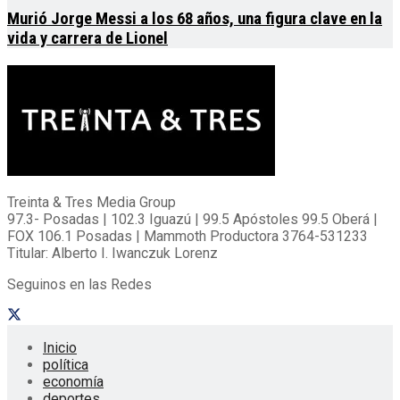
Murió Jorge Messi a los 68 años, una figura clave en la
vida y carrera de Lionel
Treinta & Tres Media Group
97.3- Posadas | 102.3 Iguazú | 99.5 Apóstoles 99.5 Oberá |
FOX 106.1 Posadas | Mammoth Productora 3764-531233
Titular: Alberto I. Iwanczuk Lorenz
Seguinos en las Redes
Inicio
política
economía
deportes