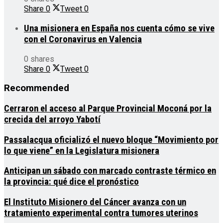
Share
0
Tweet
0
Una misionera en España nos cuenta cómo se vive
con el Coronavirus en Valencia
0 shares
Share
0
Tweet
0
Recommended
Cerraron el acceso al Parque Provincial Moconá por la
crecida del arroyo Yabotí
Passalacqua oficializó el nuevo bloque “Movimiento por
lo que viene” en la Legislatura misionera
Anticipan un sábado con marcado contraste térmico en
la provincia: qué dice el pronóstico
El Instituto Misionero del Cáncer avanza con un
tratamiento experimental contra tumores uterinos