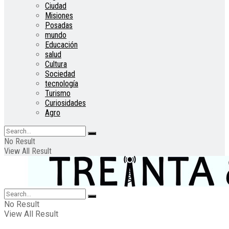
Ciudad
Misiones
Posadas
mundo
Educación
salud
Cultura
Sociedad
tecnología
Turismo
Curiosidades
Agro
No Result
View All Result
No Result
View All Result