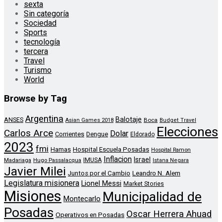
sexta
Sin categoría
Sociedad
Sports
tecnología
tercera
Travel
Turismo
World
Browse by Tag
Argentina
Balotaje
ANSES
Boca
Asian Games 2018
Budget Travel
Elecciones
Carlos Arce
Dolar
Corrientes
Dengue
Eldorado
2023
fmi
Hamas
Hospital Escuela Posadas
Hospital Ramon
Inflacion
Israel
Madariaga
Hugo Passalacqua
IMUSA
Istana Negara
Javier Milei
Leandro N. Alem
Juntos por el Cambio
Legislatura misionera
Lionel Messi
Market Stories
Misiones
Municipalidad de
Montecarlo
Posadas
Oscar Herrera Ahuad
Operativos en Posadas