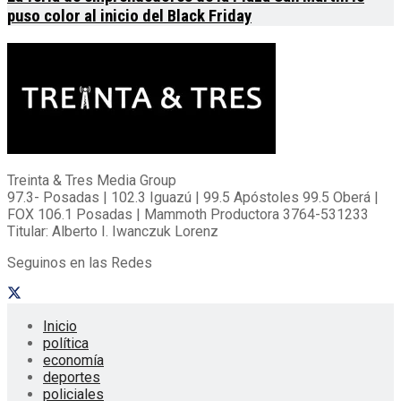
puso color al inicio del Black Friday
Treinta & Tres Media Group
97.3- Posadas | 102.3 Iguazú | 99.5 Apóstoles 99.5 Oberá |
FOX 106.1 Posadas | Mammoth Productora 3764-531233
Titular: Alberto I. Iwanczuk Lorenz
Seguinos en las Redes
Inicio
política
economía
deportes
policiales