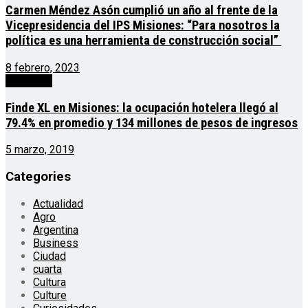
Carmen Méndez Asón cumplió un año al frente de la
Vicepresidencia del IPS Misiones: “Para nosotros la
política es una herramienta de construcción social”
8 febrero, 2023
economía
Finde XL en Misiones: la ocupación hotelera llegó al
79.4% en promedio y 134 millones de pesos de ingresos
5 marzo, 2019
Categories
Actualidad
Agro
Argentina
Business
Ciudad
cuarta
Cultura
Culture