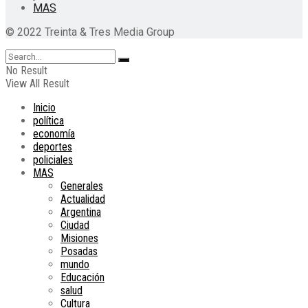
MAS
© 2022 Treinta & Tres Media Group
No Result
View All Result
Inicio
política
economía
deportes
policiales
MAS
Generales
Actualidad
Argentina
Ciudad
Misiones
Posadas
mundo
Educación
salud
Cultura