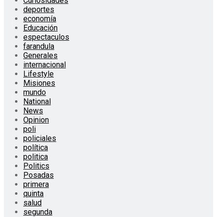
Curiosidades
deportes
economía
Educación
espectaculos
farandula
Generales
internacional
Lifestyle
Misiones
mundo
National
News
Opinion
poli
policiales
política
politica
Politics
Posadas
primera
quinta
salud
segunda