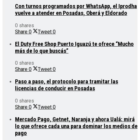
Con turnos programados por WhatsApp, el Iprodha
vuelve a atender en Posadas, Oberá y Eldorado
0 shares
Share
0
Tweet
0
El Duty Free Shop Puerto Iguazú te ofrece “Mucho
más de lo que buscás”
0 shares
Share
0
Tweet
0
Paso a paso, el protocolo para tramitar las
licencias de conducir en Posadas
0 shares
Share
0
Tweet
0
Mercado Pago, Getnet, Naranja y ahora Ualá: mirá
lo que ofrece cada una para dominar los medios de
pago