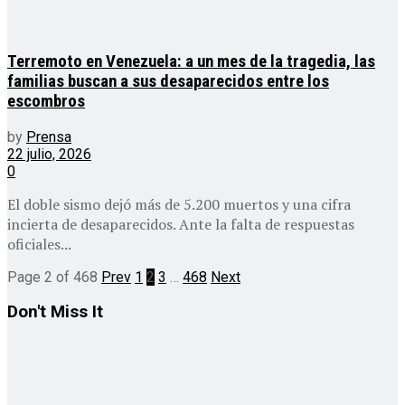
Terremoto en Venezuela: a un mes de la tragedia, las
familias buscan a sus desaparecidos entre los
escombros
by
Prensa
22 julio, 2026
0
El doble sismo dejó más de 5.200 muertos y una cifra
incierta de desaparecidos. Ante la falta de respuestas
oficiales...
Page 2 of 468
Prev
1
2
3
…
468
Next
Don't Miss It