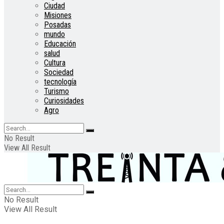
Ciudad
Misiones
Posadas
mundo
Educación
salud
Cultura
Sociedad
tecnología
Turismo
Curiosidades
Agro
No Result
View All Result
No Result
View All Result