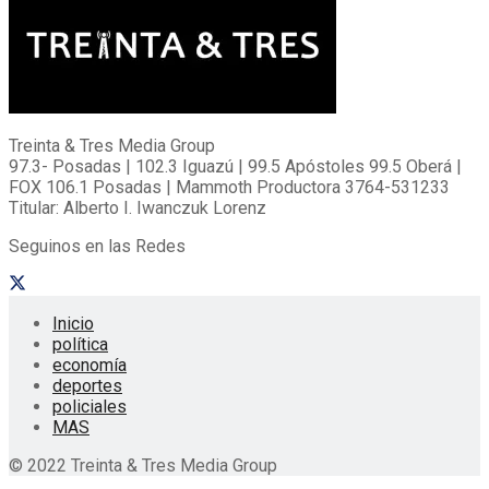
Treinta & Tres Media Group
97.3- Posadas | 102.3 Iguazú | 99.5 Apóstoles 99.5 Oberá |
FOX 106.1 Posadas | Mammoth Productora 3764-531233
Titular: Alberto I. Iwanczuk Lorenz
Seguinos en las Redes
Inicio
política
economía
deportes
policiales
MAS
© 2022 Treinta & Tres Media Group