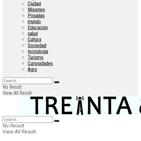
Ciudad
Misiones
Posadas
mundo
Educación
salud
Cultura
Sociedad
tecnología
Turismo
Curiosidades
Agro
No Result
View All Result
No Result
View All Result