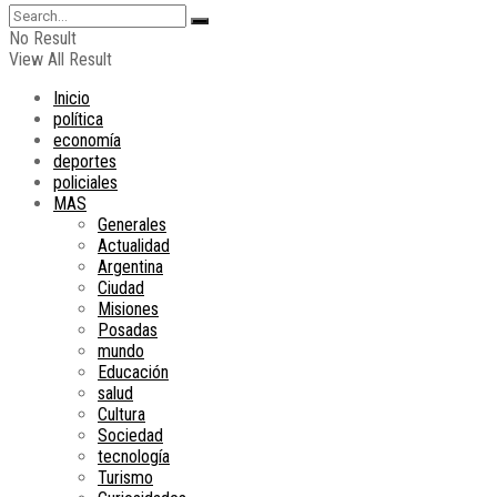
No Result
View All Result
Inicio
política
economía
deportes
policiales
MAS
Generales
Actualidad
Argentina
Ciudad
Misiones
Posadas
mundo
Educación
salud
Cultura
Sociedad
tecnología
Turismo