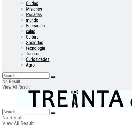
Ciudad
Misiones
Posadas
mundo
Educación
salud
Cultura
Sociedad
tecnología
Turismo
Curiosidades
Agro
No Result
View All Result
No Result
View All Result