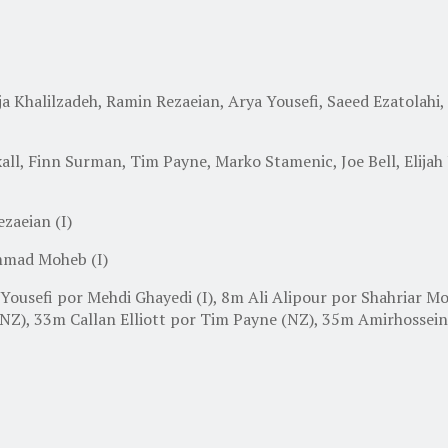
oja Khalilzadeh, Ramin Rezaeian, Arya Yousefi, Saeed Ezatol
ll, Finn Surman, Tim Payne, Marko Stamenic, Joe Bell, Elijah
zaeian (I)
mmad Moheb (I)
 Yousefi por Mehdi Ghayedi (I), 8m Ali Alipour por Shahriar 
Z), 33m Callan Elliott por Tim Payne (NZ), 35m Amirhossein 