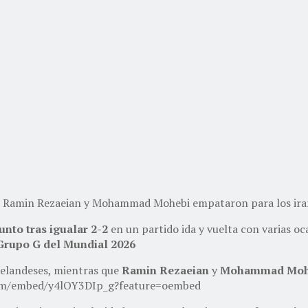
que Ramin Rezaeian y Mohammad Mohebi empataron para los ira
unto tras igualar 2-2
en un partido ida y vuelta con varias o
 Grupo G del Mundial 2026
zelandeses, mientras que
Ramin Rezaeian
y
Mohammad Moh
om/embed/y4lOY3DIp_g?feature=oembed