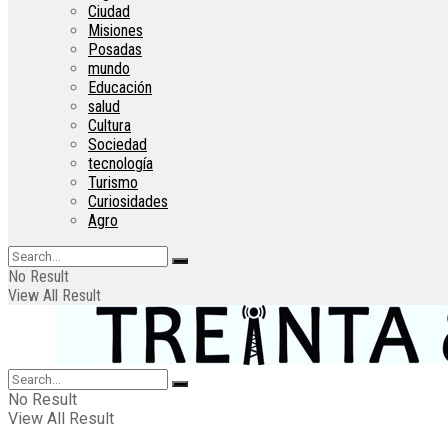
Ciudad
Misiones
Posadas
mundo
Educación
salud
Cultura
Sociedad
tecnología
Turismo
Curiosidades
Agro
No Result
View All Result
No Result
View All Result