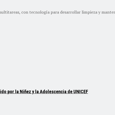
ltitareas, con tecnología para desarrollar limpieza y manten
do por la Niñez y la Adolescencia de UNICEF