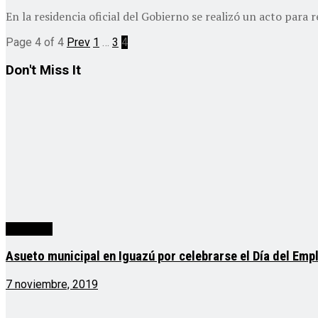
En la residencia oficial del Gobierno se realizó un acto para 
Page 4 of 4
Prev
1
…
3
4
Don't Miss It
Misiones
Asueto municipal en Iguazú por celebrarse el Día del Emp
7 noviembre, 2019