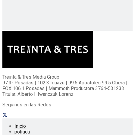
Treinta & Tres Media Group
97.3- Posadas | 102.3 Iguazú | 99.5 Apóstoles 99.5 Oberá |
FOX 106.1 Posadas | Mammoth Productora 3764-531233
Titular: Alberto I. Iwanczuk Lorenz
Seguinos en las Redes
Inicio
política