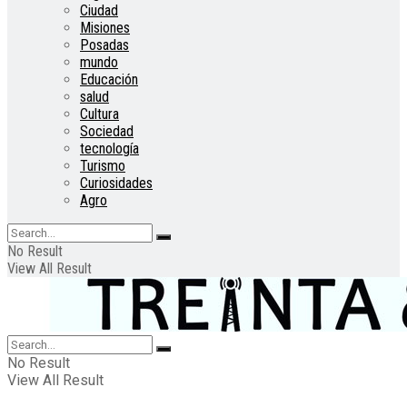
Ciudad
Misiones
Posadas
mundo
Educación
salud
Cultura
Sociedad
tecnología
Turismo
Curiosidades
Agro
No Result
View All Result
No Result
View All Result