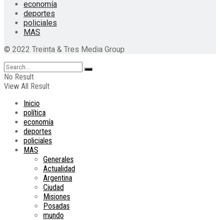
economía
deportes
policiales
MAS
© 2022 Treinta & Tres Media Group
No Result
View All Result
Inicio
política
economía
deportes
policiales
MAS
Generales
Actualidad
Argentina
Ciudad
Misiones
Posadas
mundo