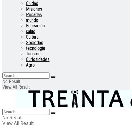
Ciudad
Misiones
Posadas
mundo
Educación
salud
Cultura
Sociedad
tecnología
Turismo
Curiosidades
Agro
No Result
View All Result
No Result
View All Result