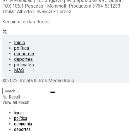
97.3- Posadas | 102.3 Iguazú | 99.5 Apóstoles 99.5 Oberá |
FOX 106.1 Posadas | Mammoth Productora 3764-531233
Titular: Alberto I. Iwanczuk Lorenz
Seguinos en las Redes
Inicio
política
economía
deportes
policiales
MAS
© 2022 Treinta & Tres Media Group
No Result
View All Result
Inicio
política
economía
deportes