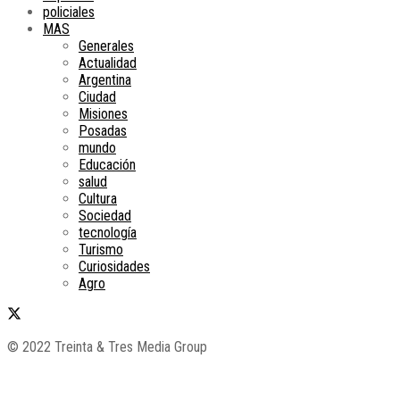
policiales
MAS
Generales
Actualidad
Argentina
Ciudad
Misiones
Posadas
mundo
Educación
salud
Cultura
Sociedad
tecnología
Turismo
Curiosidades
Agro
© 2022 Treinta & Tres Media Group