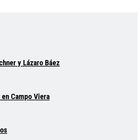
rchner y Lázaro Báez
a en Campo Viera
tos