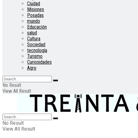
Ciudad
Misiones
Posadas
mundo
Educación
salud
Cultura
Sociedad
tecnología
Turismo
Curiosidades
Agro
No Result
View All Result
No Result
View All Result