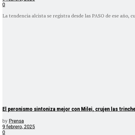
0
La tendencia alcista se registra desde las PASO de ese año, c
El peronismo sintoniza mejor con Milei, crujen las trinc
by
Prensa
9 febrero, 2025
0