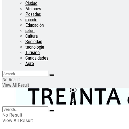
Ciudad
Misiones
Posadas
mundo
Educación
salud
Cultura
Sociedad
tecnología
Turismo
Curiosidades
Agro
No Result
View All Result
No Result
View All Result