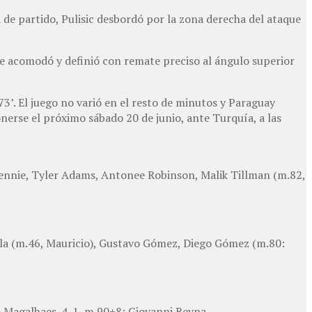
a de partido, Pulisic desbordó por la zona derecha del ataque
 se acomodó y definió con remate preciso al ángulo superior
3’. El juego no varió en el resto de minutos y Paraguay
nerse el próximo sábado 20 de junio, ante Turquía, a las
Kennie, Tyler Adams, Antonee Robinson, Malik Tillman (m.82,
lla (m.46, Mauricio), Gustavo Gómez, Diego Gómez (m.80:
io Magalhaes. 4-1, m.90+8: Giovanni Reyna.