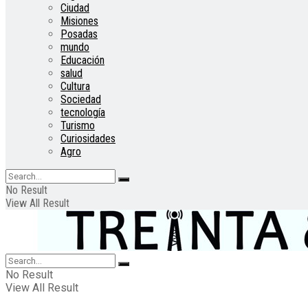
Ciudad
Misiones
Posadas
mundo
Educación
salud
Cultura
Sociedad
tecnología
Turismo
Curiosidades
Agro
No Result
View All Result
No Result
View All Result