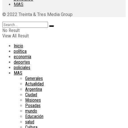
MAS
© 2022 Treinta & Tres Media Group
No Result
View All Result
Inicio
política
economía
deportes
policiales
MAS
Generales
Actualidad
Argentina
Ciudad
Misiones
Posadas
mundo
Educación
salud
Cultura