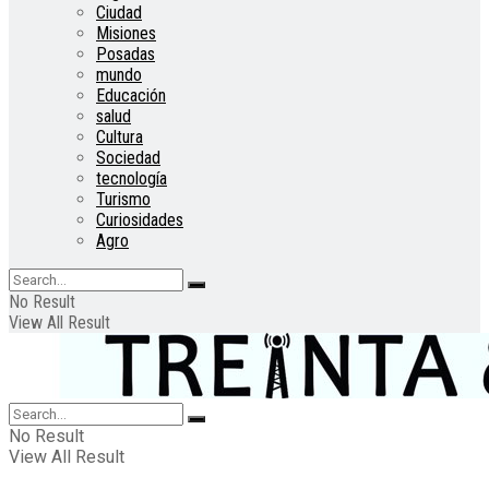
Ciudad
Misiones
Posadas
mundo
Educación
salud
Cultura
Sociedad
tecnología
Turismo
Curiosidades
Agro
No Result
View All Result
No Result
View All Result