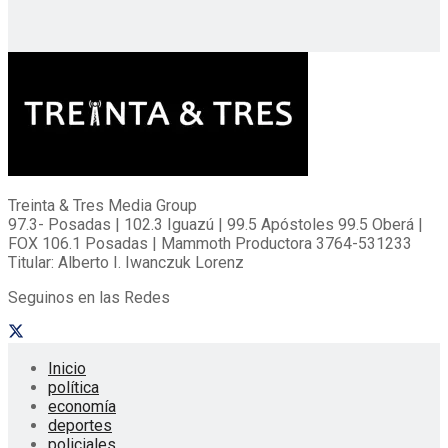
Treinta & Tres Media Group
97.3- Posadas | 102.3 Iguazú | 99.5 Apóstoles 99.5 Oberá |
FOX 106.1 Posadas | Mammoth Productora 3764-531233
Titular: Alberto I. Iwanczuk Lorenz
Seguinos en las Redes
Inicio
política
economía
deportes
policiales