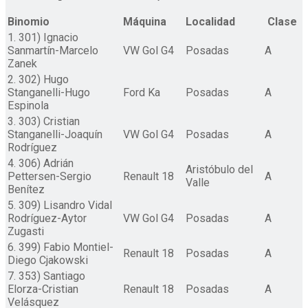
Binomio
Máquina
Localidad
Clase
1. 301) Ignacio
Sanmartín-Marcelo
VW Gol G4
Posadas
A
Zanek
2. 302) Hugo
Stanganelli-Hugo
Ford Ka
Posadas
A
Espinola
3. 303) Cristian
Stanganelli-Joaquín
VW Gol G4
Posadas
A
Rodríguez
4. 306) Adrián
Aristóbulo del
Pettersen-Sergio
Renault 18
A
Valle
Benítez
5. 309) Lisandro Vidal
Rodríguez-Aytor
VW Gol G4
Posadas
A
Zugasti
6. 399) Fabio Montiel-
Renault 18
Posadas
A
Diego Cjakowski
7. 353) Santiago
Elorza-Cristian
Renault 18
Posadas
A
Velásquez