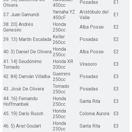
Posadas
E1
Olivera
450cc
Yamaha YZ
Aristóbulo del
37. Juan Gamundi
E1
450cF
Valle
38. 20) Andrés
Honda
Alba Posse
E2
Genesini
250cc
Keller
39. 13) Martín Escalada
Posadas
E2
260cc
Honda
40. 3) Daniel De Olivera
Alba Posse
E2
250cc
41. 14) Seudónimo
Honda XR
Virasoro
E3
Tornado
200cc
Guerrero
42. 84) Damián Villalba
Posadas
E3
250cc
Tornado
43. José De Olivera
Posadas
E3
250cc
44. 16) Fernando
Honda
Santa Rita
E3
Hoffmanbek
250cc
Honda
45. 19) Darío Rusch
Colonia Aurora
E3
250cc
Honda
46. 5) Ariel Goulart
Santa Rita
E3
230cc