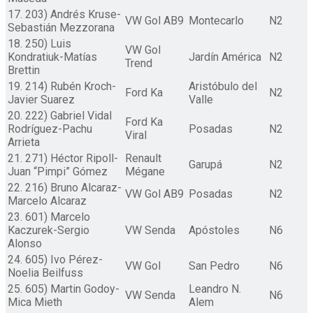
17. 203) Andrés Kruse-
VW Gol AB9
Montecarlo
N2
Sebastián Mezzorana
18. 250) Luis
VW Gol
Kondratiuk-Matías
Jardín América
N2
Trend
Brettin
19. 214) Rubén Kroch-
Aristóbulo del
Ford Ka
N2
Javier Suarez
Valle
20. 222) Gabriel Vidal
Ford Ka
Rodríguez-Pachu
Posadas
N2
Viral
Arrieta
21. 271) Héctor Ripoll-
Renault
Garupá
N2
Juan “Pimpi” Gómez
Mégane
22. 216) Bruno Alcaraz-
VW Gol AB9
Posadas
N2
Marcelo Alcaraz
23. 601) Marcelo
Kaczurek-Sergio
VW Senda
Apóstoles
N6
Alonso
24. 605) Ivo Pérez-
VW Gol
San Pedro
N6
Noelia Beilfuss
25. 605) Martin Godoy-
Leandro N.
VW Senda
N6
Mica Mieth
Alem