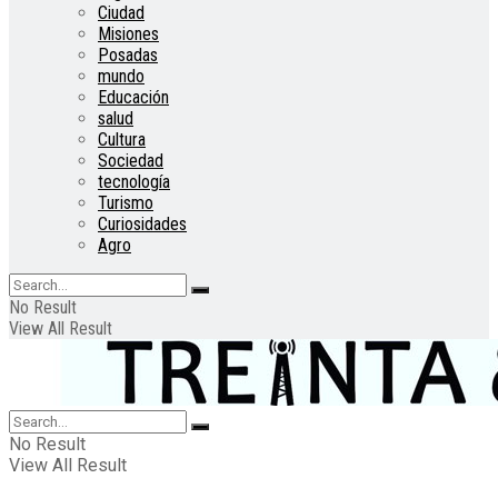
Ciudad
Misiones
Posadas
mundo
Educación
salud
Cultura
Sociedad
tecnología
Turismo
Curiosidades
Agro
No Result
View All Result
No Result
View All Result