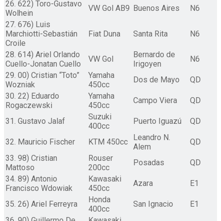
26. 622) Toro-Gustavo
VW Gol AB9
Buenos Aires
N6
Wolhein
27. 676) Luis
Marchiotti-Sebastián
Fiat Duna
Santa Rita
N6
Croile
28. 614) Ariel Orlando
Bernardo de
VW Gol
N6
Cuello-Jonatan Cuello
Irigoyen
29. 00) Cristian “Toto”
Yamaha
Dos de Mayo
QD
Wozniak
450cc
30. 22) Eduardo
Yamaha
Campo Viera
QD
Rogaczewski
450cc
Suzuki
31. Gustavo Jalaf
Puerto Iguazú
QD
400cc
Leandro N.
32. Mauricio Fischer
KTM 450cc
QD
Alem
33. 98) Cristian
Rouser
Posadas
QD
Mattoso
200cc
34. 89) Antonio
Kawasaki
Azara
E1
Francisco Wdowiak
450cc
Honda
35. 26) Ariel Ferreyra
San Ignacio
E1
400cc
36. 90) Guillermo De
Kawasaki