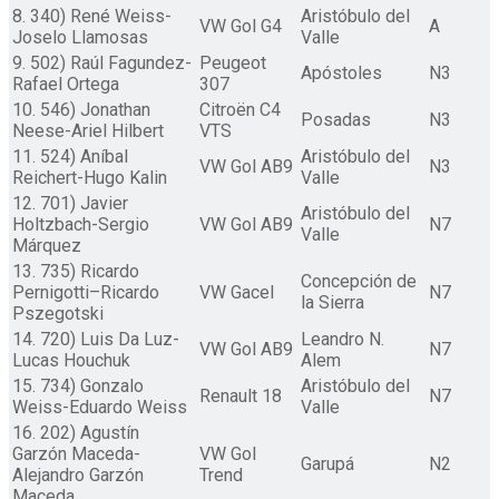
8. 340) René Weiss-
Aristóbulo del
VW Gol G4
A
Joselo Llamosas
Valle
9. 502) Raúl Fagundez-
Peugeot
Apóstoles
N3
Rafael Ortega
307
10. 546) Jonathan
Citroën C4
Posadas
N3
Neese-Ariel Hilbert
VTS
11. 524) Aníbal
Aristóbulo del
VW Gol AB9
N3
Reichert-Hugo Kalin
Valle
12. 701) Javier
Aristóbulo del
Holtzbach-Sergio
VW Gol AB9
N7
Valle
Márquez
13. 735) Ricardo
Concepción de
Pernigotti–Ricardo
VW Gacel
N7
la Sierra
Pszegotski
14. 720) Luis Da Luz-
Leandro N.
VW Gol AB9
N7
Lucas Houchuk
Alem
15. 734) Gonzalo
Aristóbulo del
Renault 18
N7
Weiss-Eduardo Weiss
Valle
16. 202) Agustín
Garzón Maceda-
VW Gol
Garupá
N2
Alejandro Garzón
Trend
Maceda