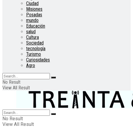
Ciudad
Misiones
Posadas
mundo
Educación
salud
Cultura
Sociedad
tecnología
Turismo
Curiosidades
Agro
No Result
View All Result
No Result
View All Result