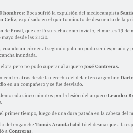
0 hombres
: Boca sufrió la expulsión del mediocampista
Santi
n Celiz
, expulsado en el quinto minuto de descuento de la pr
ro
de Brasil, que cortó su racha como invicto, el martes 19 de 
e mayo desde las 21:30.
tos, cuando un córner al segundo palo no pudo ser despejado y
 cancha inundada.
pelota pero no pudo superar al arquero
José Contreras
.
un centro atrás desde la derecha del delantero argentino
Darí
 dio en un compañero y se fue desviado.
o demorado cinco minutos por la lesión del arquero
Leandro B
s.
l primer tiempo, luego de una dura patada en la cabeza del
ado del enganche
Tomás Aranda
habilitó el desmarque a la esp
ió a
Contreras
.