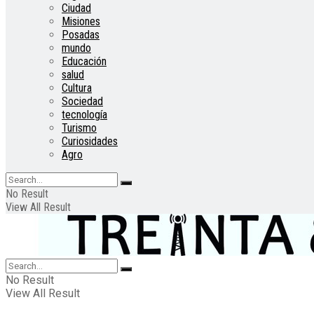
Ciudad
Misiones
Posadas
mundo
Educación
salud
Cultura
Sociedad
tecnología
Turismo
Curiosidades
Agro
No Result
View All Result
No Result
View All Result