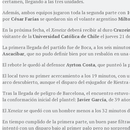
certamen, llegando a las tres unidades.
Además, ambos equipos jugaron toda la segunda parte con
1
por
César Farías
se quedaron sin el volante argentino
Milto
En la próxima fecha, el
Xeneize
deberá recibir al duro
Cruzei
visitante de la
Universidad Católica de Chile
el jueves 21 d
La primera llegada del partido fue de Boca, a los seis minu
Ascacibar
, que no pudo definir bien por un resbalón en una
El rebote le quedó al defensor
Ayrton Costa
, que punteó la 
El local tuvo su primer acercamiento a los 19 minutos, con 
arco descubierto, aunque el disparo del exjugador de Riestra
Tras la llegada de peligro de Barcelona, el encuentro estuv
la conformación inicial del plantel:
Javier García
, de 39 año
El
Xeneize
se quedó con un hombre menos a los 32 minutos de
En tiempo cumplido de la primera parte, un buen pase filtr
intentó con un disparo bajo al primer palo pero no sorprend