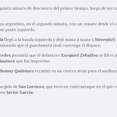
l quinto minuto de descuento del primer tiempo, luego de un 
uipo argentino, en el segundo minuto, con un remate desde el 
su poste izquierdo.
da
llegó a la banda izquierda y dejó mano a mano a
Merentiel
,
rmitiendo que el guardameta rival contenga el disparo.
redes
permitió que el delantero
Exequiel Zeballos
se filtre
Giménez
que fue impreciso.
Jhonny Quiñónez
terminó en un centro atrás para el medio
surgido de
San Lorenzo
, que tuvo un contraataque en el que c
 por
Javier García
.