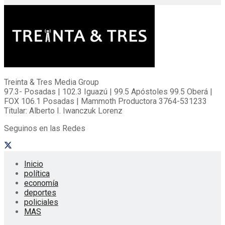
Treinta & Tres Media Group
97.3- Posadas | 102.3 Iguazú | 99.5 Apóstoles 99.5 Oberá |
FOX 106.1 Posadas | Mammoth Productora 3764-531233
Titular: Alberto I. Iwanczuk Lorenz
Seguinos en las Redes
Inicio
política
economía
deportes
policiales
MAS