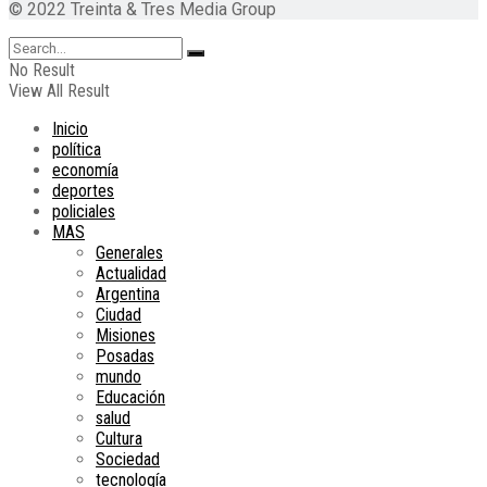
© 2022 Treinta & Tres Media Group
No Result
View All Result
Inicio
política
economía
deportes
policiales
MAS
Generales
Actualidad
Argentina
Ciudad
Misiones
Posadas
mundo
Educación
salud
Cultura
Sociedad
tecnología