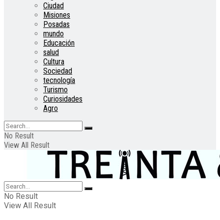
Ciudad
Misiones
Posadas
mundo
Educación
salud
Cultura
Sociedad
tecnología
Turismo
Curiosidades
Agro
No Result
View All Result
No Result
View All Result