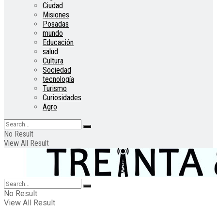
Ciudad
Misiones
Posadas
mundo
Educación
salud
Cultura
Sociedad
tecnología
Turismo
Curiosidades
Agro
No Result
View All Result
No Result
View All Result