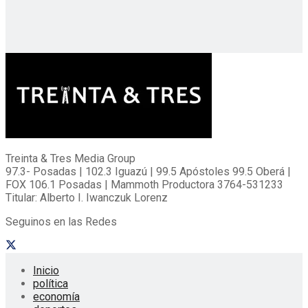
Treinta & Tres Media Group
97.3- Posadas | 102.3 Iguazú | 99.5 Apóstoles 99.5 Oberá |
FOX 106.1 Posadas | Mammoth Productora 3764-531233
Titular: Alberto I. Iwanczuk Lorenz
Seguinos en las Redes
Inicio
política
economía