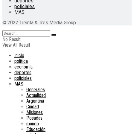
deportes
policiales
MAS
© 2022 Treinta & Tres Media Group
No Result
View All Result
Inicio
política
economía
deportes
policiales
MAS
Generales
Actualidad
Argentina
Ciudad
Misiones
Posadas
mundo
Educación