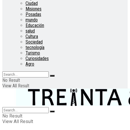
Ciudad
Misiones
Posadas
mundo
Educación
salud
Cultura
Sociedad
tecnología
Turismo
Curiosidades
Agro
No Result
View All Result
No Result
View All Result