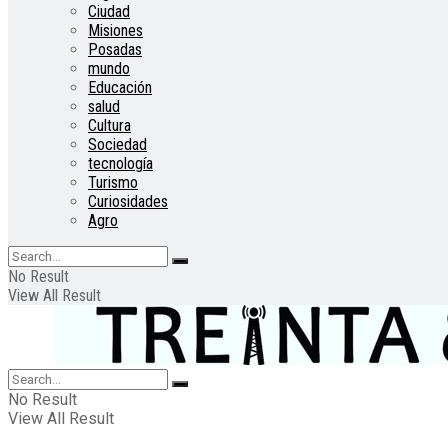
Ciudad
Misiones
Posadas
mundo
Educación
salud
Cultura
Sociedad
tecnología
Turismo
Curiosidades
Agro
No Result
View All Result
No Result
View All Result