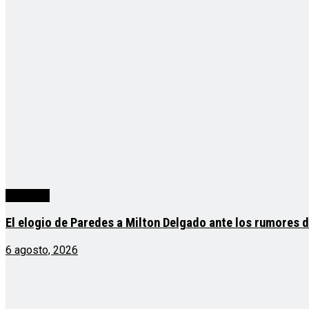
deportes
El elogio de Paredes a Milton Delgado ante los rumores de
6 agosto, 2026