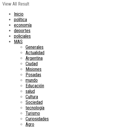
View All Result
Inicio
política
economía
deportes
policiales
MAS
Generales
Actualidad
Argentina
Ciudad
Misiones
Posadas
mundo
Educación
salud
Cultura
Sociedad
tecnología
Turismo
Curiosidades
Agro