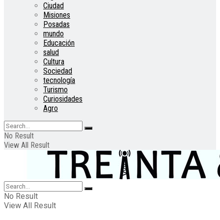
Ciudad
Misiones
Posadas
mundo
Educación
salud
Cultura
Sociedad
tecnología
Turismo
Curiosidades
Agro
No Result
View All Result
No Result
View All Result