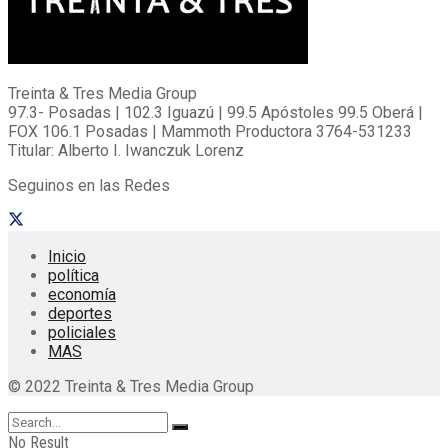
Treinta & Tres Media Group
97.3- Posadas | 102.3 Iguazú | 99.5 Apóstoles 99.5 Oberá |
FOX 106.1 Posadas | Mammoth Productora 3764-531233
Titular: Alberto I. Iwanczuk Lorenz
Seguinos en las Redes
Inicio
política
economía
deportes
policiales
MAS
© 2022 Treinta & Tres Media Group
No Result