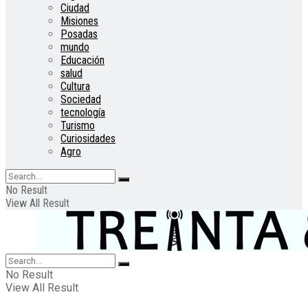
Ciudad
Misiones
Posadas
mundo
Educación
salud
Cultura
Sociedad
tecnología
Turismo
Curiosidades
Agro
No Result
View All Result
No Result
View All Result