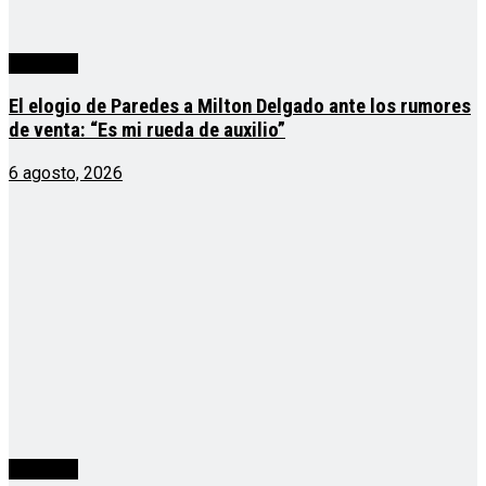
deportes
El elogio de Paredes a Milton Delgado ante los rumores
de venta: “Es mi rueda de auxilio”
6 agosto, 2026
deportes