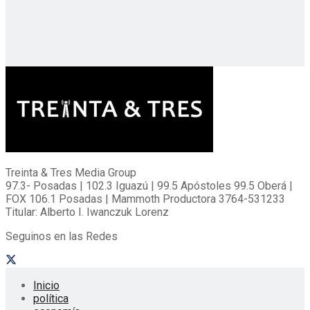
Treinta & Tres Media Group
97.3- Posadas | 102.3 Iguazú | 99.5 Apóstoles 99.5 Oberá |
FOX 106.1 Posadas | Mammoth Productora 3764-531233
Titular: Alberto I. Iwanczuk Lorenz
Seguinos en las Redes
Inicio
política