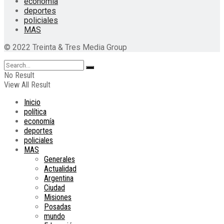
economía
deportes
policiales
MAS
© 2022 Treinta & Tres Media Group
No Result
View All Result
Inicio
política
economía
deportes
policiales
MAS
Generales
Actualidad
Argentina
Ciudad
Misiones
Posadas
mundo