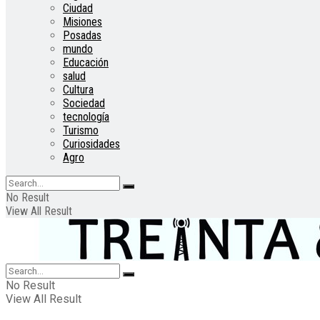
Ciudad
Misiones
Posadas
mundo
Educación
salud
Cultura
Sociedad
tecnología
Turismo
Curiosidades
Agro
No Result
View All Result
No Result
View All Result