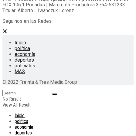
FOX 106.1 Posadas | Mammoth Productora 3764-531233
Titular: Alberto I. Iwanczuk Lorenz
Seguinos en las Redes
Inicio
política
economía
deportes
policiales
MAS
© 2022 Treinta & Tres Media Group
No Result
View All Result
Inicio
política
economía
deportes