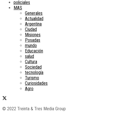
policiales
MAS
Generales
Actualidad
Argentina
Ciudad
Misiones
Posadas
mundo
Educación
salud
Cultura
Sociedad
tecnología
Turismo
Curiosidades
Agro
© 2022 Treinta & Tres Media Group