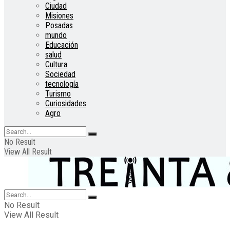
Ciudad
Misiones
Posadas
mundo
Educación
salud
Cultura
Sociedad
tecnología
Turismo
Curiosidades
Agro
No Result
View All Result
No Result
View All Result