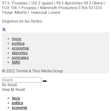
97.3- Posadas | 102.3 Iguazú | 99.5 Apóstoles 99.5 Oberá |
FOX 106.1 Posadas | Mammoth Productora 3764-531233
Titular: Alberto I. Iwanczuk Lorenz
Seguinos en las Redes
Inicio
política
economía
deportes
policiales
MAS
© 2022 Treinta & Tres Media Group
No Result
View All Result
Inicio
política
economía