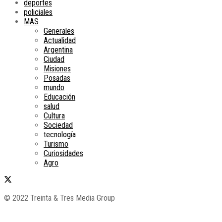
deportes
policiales
MAS
Generales
Actualidad
Argentina
Ciudad
Misiones
Posadas
mundo
Educación
salud
Cultura
Sociedad
tecnología
Turismo
Curiosidades
Agro
© 2022 Treinta & Tres Media Group