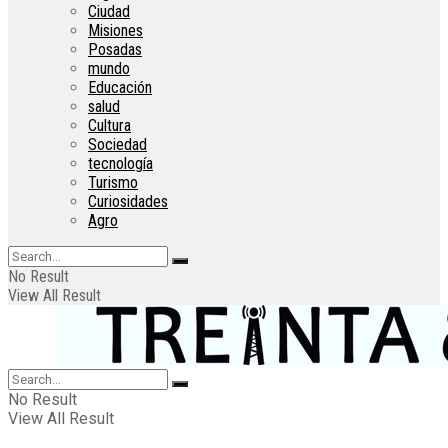
Ciudad
Misiones
Posadas
mundo
Educación
salud
Cultura
Sociedad
tecnología
Turismo
Curiosidades
Agro
No Result
View All Result
No Result
View All Result