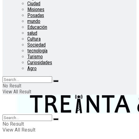
Ciudad
Misiones
Posadas
mundo
Educación
salud
Cultura
Sociedad
tecnología
Turismo
Curiosidades
Agro
No Result
View All Result
No Result
View All Result