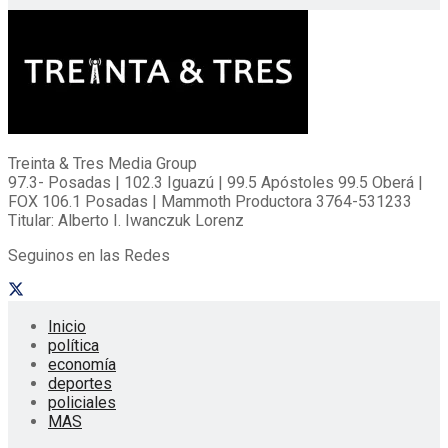
Treinta & Tres Media Group
97.3- Posadas | 102.3 Iguazú | 99.5 Apóstoles 99.5 Oberá |
FOX 106.1 Posadas | Mammoth Productora 3764-531233
Titular: Alberto I. Iwanczuk Lorenz
Seguinos en las Redes
Inicio
política
economía
deportes
policiales
MAS