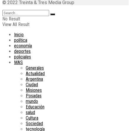
© 2022 Treinta & Tres Media Group
No Result
View All Result
Inicio
política
economía
deportes
policiales
MAS
Generales
Actualidad
Argentina
Ciudad
Misiones
Posadas
mundo
Educación
salud
Cultura
Sociedad
tecnología