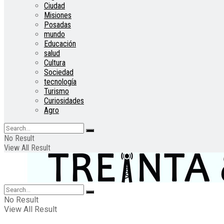
Ciudad
Misiones
Posadas
mundo
Educación
salud
Cultura
Sociedad
tecnología
Turismo
Curiosidades
Agro
No Result
View All Result
No Result
View All Result