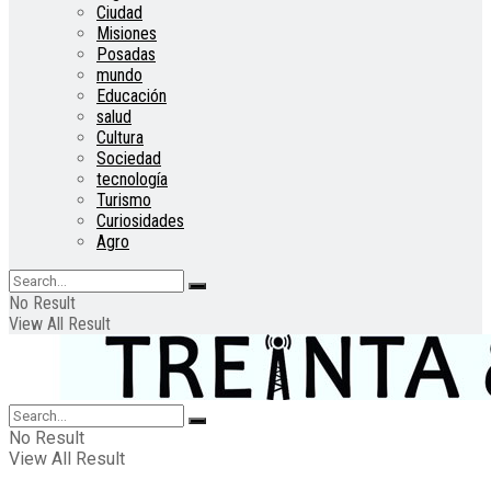
Ciudad
Misiones
Posadas
mundo
Educación
salud
Cultura
Sociedad
tecnología
Turismo
Curiosidades
Agro
No Result
View All Result
No Result
View All Result