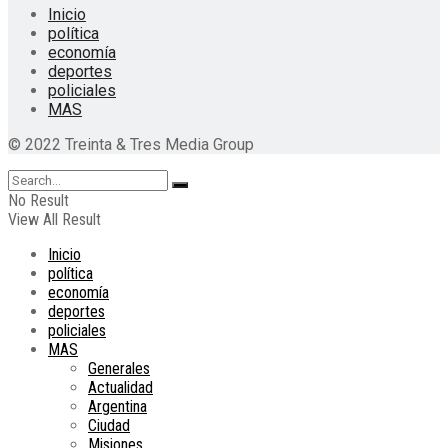
Inicio
política
economía
deportes
policiales
MAS
© 2022 Treinta & Tres Media Group
No Result
View All Result
Inicio
política
economía
deportes
policiales
MAS
Generales
Actualidad
Argentina
Ciudad
Misiones