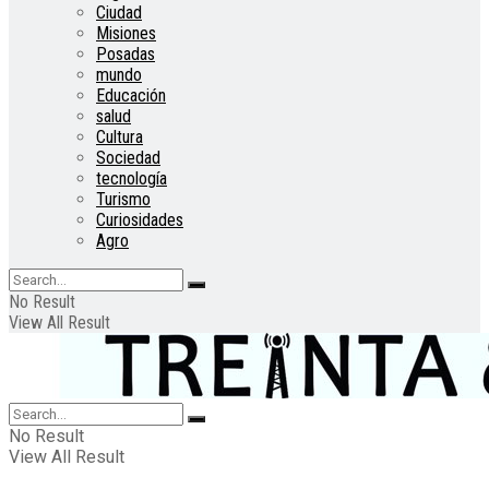
Ciudad
Misiones
Posadas
mundo
Educación
salud
Cultura
Sociedad
tecnología
Turismo
Curiosidades
Agro
No Result
View All Result
No Result
View All Result