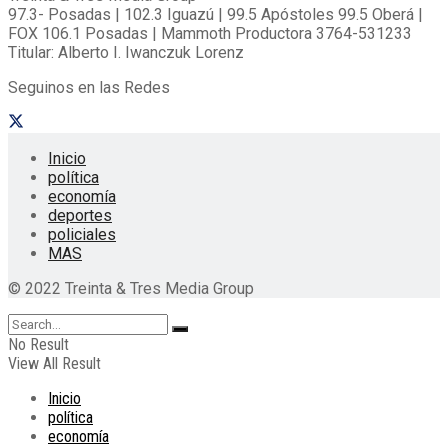
97.3- Posadas | 102.3 Iguazú | 99.5 Apóstoles 99.5 Oberá |
FOX 106.1 Posadas | Mammoth Productora 3764-531233
Titular: Alberto I. Iwanczuk Lorenz
Seguinos en las Redes
Inicio
política
economía
deportes
policiales
MAS
© 2022 Treinta & Tres Media Group
No Result
View All Result
Inicio
política
economía