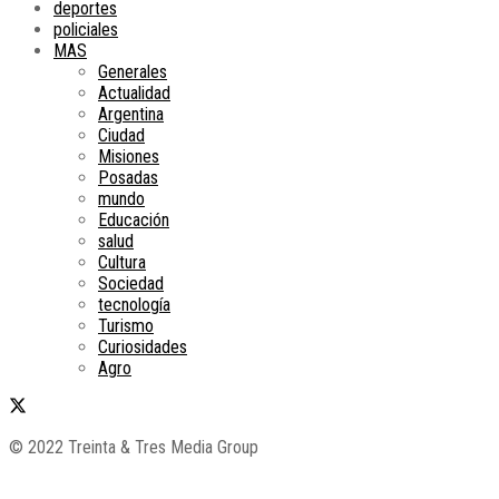
deportes
policiales
MAS
Generales
Actualidad
Argentina
Ciudad
Misiones
Posadas
mundo
Educación
salud
Cultura
Sociedad
tecnología
Turismo
Curiosidades
Agro
© 2022 Treinta & Tres Media Group