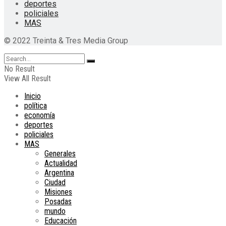
deportes
policiales
MAS
© 2022 Treinta & Tres Media Group
No Result
View All Result
Inicio
política
economía
deportes
policiales
MAS
Generales
Actualidad
Argentina
Ciudad
Misiones
Posadas
mundo
Educación