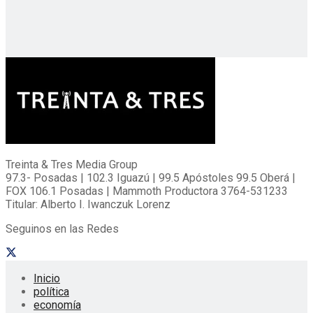
Treinta & Tres Media Group
97.3- Posadas | 102.3 Iguazú | 99.5 Apóstoles 99.5 Oberá |
FOX 106.1 Posadas | Mammoth Productora 3764-531233
Titular: Alberto I. Iwanczuk Lorenz
Seguinos en las Redes
Inicio
política
economía