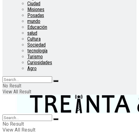
Ciudad
Misiones
Posadas
mundo
Educación
salud
Cultura
Sociedad
tecnología
Turismo
Curiosidades
Agro
No Result
View All Result
No Result
View All Result