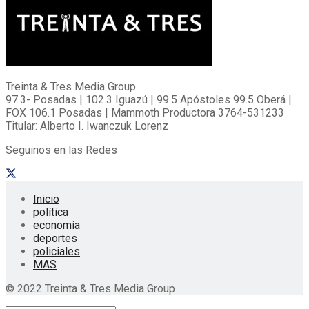
Treinta & Tres Media Group
97.3- Posadas | 102.3 Iguazú | 99.5 Apóstoles 99.5 Oberá |
FOX 106.1 Posadas | Mammoth Productora 3764-531233
Titular: Alberto I. Iwanczuk Lorenz
Seguinos en las Redes
Inicio
política
economía
deportes
policiales
MAS
© 2022 Treinta & Tres Media Group