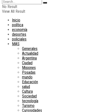
No Result
View All Result
Inicio
política
economía
deportes
policiales
MAS
Generales
Actualidad
Argentina
Ciudad
Misiones
Posadas
mundo
Educación
salud
Cultura
Sociedad
tecnología
Turismo
Curiosidades