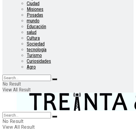
Ciudad
Misiones
Posadas
mundo
Educación
salud
Cultura
Sociedad
tecnología
Turismo
Curiosidades
Agro
No Result
View All Result
No Result
View All Result