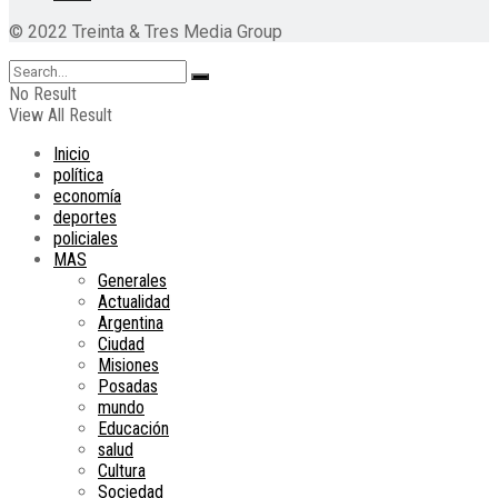
© 2022 Treinta & Tres Media Group
No Result
View All Result
Inicio
política
economía
deportes
policiales
MAS
Generales
Actualidad
Argentina
Ciudad
Misiones
Posadas
mundo
Educación
salud
Cultura
Sociedad