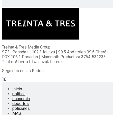
Treinta & Tres Media Group
97.3- Posadas | 102.3 Iguazú | 99.5 Apóstoles 99.5 Oberá |
FOX 106.1 Posadas | Mammoth Productora 3764-531233
Titular: Alberto I. Iwanczuk Lorenz
Seguinos en las Redes
Inicio
política
economía
deportes
policiales
MAS