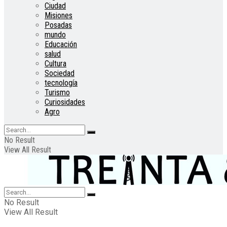
Ciudad
Misiones
Posadas
mundo
Educación
salud
Cultura
Sociedad
tecnología
Turismo
Curiosidades
Agro
No Result
View All Result
No Result
View All Result