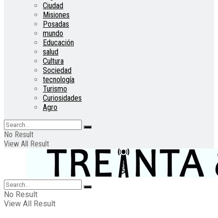
Ciudad
Misiones
Posadas
mundo
Educación
salud
Cultura
Sociedad
tecnología
Turismo
Curiosidades
Agro
No Result
View All Result
No Result
View All Result