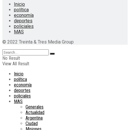
Inicio
política
economía
deportes
policiales
MAS
© 2022 Treinta & Tres Media Group
No Result
View All Result
Inicio
política
economía
deportes
policiales
MAS
Generales
Actualidad
Argentina
Ciudad
Misiones