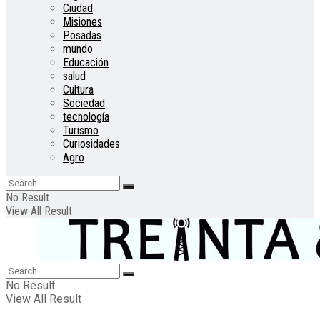
Ciudad
Misiones
Posadas
mundo
Educación
salud
Cultura
Sociedad
tecnología
Turismo
Curiosidades
Agro
No Result
View All Result
No Result
View All Result