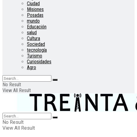
Ciudad
Misiones
Posadas
mundo
Educación
salud
Cultura
Sociedad
tecnología
Turismo
Curiosidades
Agro
No Result
View All Result
No Result
View All Result