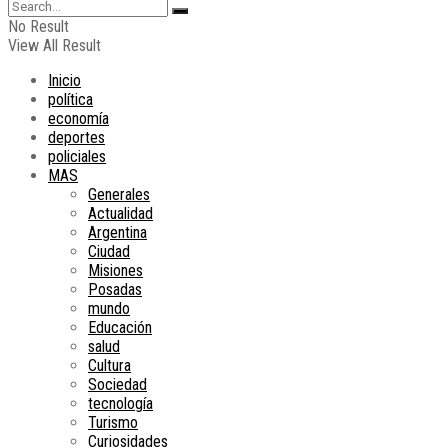
No Result
View All Result
Inicio
política
economía
deportes
policiales
MAS
Generales
Actualidad
Argentina
Ciudad
Misiones
Posadas
mundo
Educación
salud
Cultura
Sociedad
tecnología
Turismo
Curiosidades