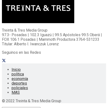
Treinta & Tres Media Group
97.3- Posadas | 102.3 Iguazú | 99.5 Apóstoles 99.5 Oberá |
FOX 106.1 Posadas | Mammoth Productora 3764-531233
Titular: Alberto I. Iwanczuk Lorenz
Seguinos en las Redes
Inicio
política
economía
deportes
policiales
MAS
© 2022 Treinta & Tres Media Group