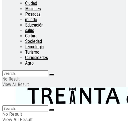
Ciudad
Misiones
Posadas
mundo
Educación
salud
Cultura
Sociedad
tecnología
Turismo
Curiosidades
Agro
No Result
View All Result
No Result
View All Result