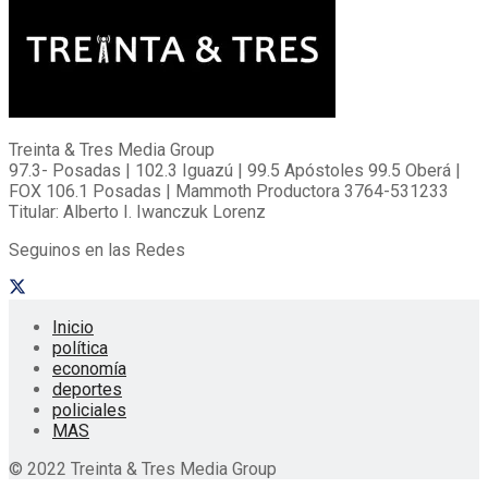
Treinta & Tres Media Group
97.3- Posadas | 102.3 Iguazú | 99.5 Apóstoles 99.5 Oberá |
FOX 106.1 Posadas | Mammoth Productora 3764-531233
Titular: Alberto I. Iwanczuk Lorenz
Seguinos en las Redes
Inicio
política
economía
deportes
policiales
MAS
© 2022 Treinta & Tres Media Group