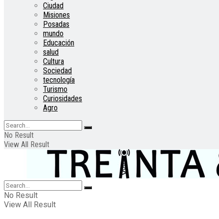
Ciudad
Misiones
Posadas
mundo
Educación
salud
Cultura
Sociedad
tecnología
Turismo
Curiosidades
Agro
No Result
View All Result
No Result
View All Result