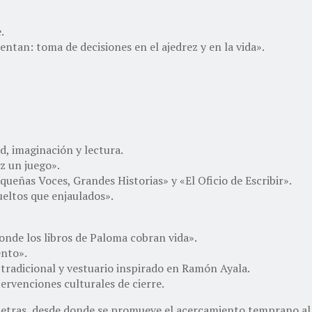
.
ntan: toma de decisiones en el ajedrez y en la vida».
.
d, imaginación y lectura.
z un juego».
queñas Voces, Grandes Historias» y «El Oficio de Escribir».
ueltos que enjaulados».
onde los libros de Paloma cobran vida».
ento».
 tradicional y vestuario inspirado en Ramón Ayala.
tervenciones culturales de cierre.
Letras, desde donde se promueve el acercamiento temprano al l