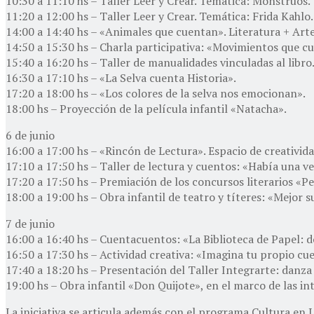
10:30 a 11:10 hs – Taller Leer y Crear. Temática: Monstruos.
11:20 a 12:00 hs – Taller Leer y Crear. Temática: Frida Kahlo.
14:00 a 14:40 hs – «Animales que cuentan». Literatura + Arte
14:50 a 15:30 hs – Charla participativa: «Movimientos que cue
15:40 a 16:20 hs – Taller de manualidades vinculadas al libro
16:30 a 17:10 hs – «La Selva cuenta Historia».
17:20 a 18:00 hs – «Los colores de la selva nos emocionan».
18:00 hs – Proyección de la película infantil «Natacha».
6 de junio
16:00 a 17:00 hs – «Rincón de Lectura». Espacio de creativida
17:10 a 17:50 hs – Taller de lectura y cuentos: «Había una ve
17:20 a 17:50 hs – Premiación de los concursos literarios «Pe
18:00 a 19:00 hs – Obra infantil de teatro y títeres: «Mejor s
7 de junio
16:00 a 16:40 hs – Cuentacuentos: «La Biblioteca de Papel: d
16:50 a 17:30 hs – Actividad creativa: «Imagina tu propio cu
17:40 a 18:20 hs – Presentación del Taller Integrarte: danza
19:00 hs – Obra infantil «Don Quijote», en el marco de las in
La iniciativa se articula además con el programa Cultura en 