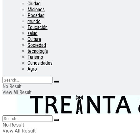
Ciudad
Misiones
Posadas
mundo
Educación
salud
Cultura
Sociedad
tecnología
Turismo
Curiosidades
Agro
No Result
View All Result
No Result
View All Result