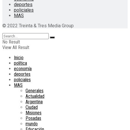
deportes
policiales
MAS
© 2022 Treinta & Tres Media Group
No Result
View All Result
Inicio
política
economía
deportes
policiales
MAS
Generales
Actualidad
Argentina
Ciudad
Misiones
Posadas
mundo
Educación