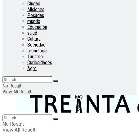
Ciudad
Misiones
Posadas
mundo
Educación
salud
Cultura
Sociedad
tecnología
Turismo
Curiosidades
Agro
No Result
View All Result
No Result
View All Result