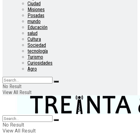
Ciudad
Misiones
Posadas
mundo
Educación
salud
Cultura
Sociedad
tecnología
Turismo
Curiosidades
Agro
No Result
View All Result
No Result
View All Result