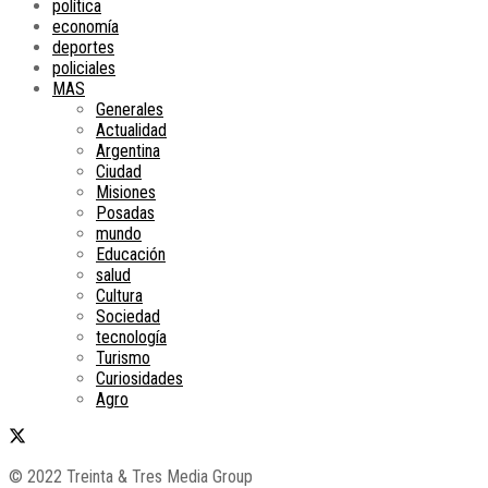
política
economía
deportes
policiales
MAS
Generales
Actualidad
Argentina
Ciudad
Misiones
Posadas
mundo
Educación
salud
Cultura
Sociedad
tecnología
Turismo
Curiosidades
Agro
© 2022 Treinta & Tres Media Group