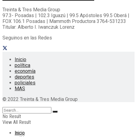
Treinta & Tres Media Group
97.3- Posadas | 102.3 Iguazú | 99.5 Apóstoles 99.5 Oberá |
FOX 106.1 Posadas | Mammoth Productora 3764-531233
Titular: Alberto I. Iwanczuk Lorenz
Seguinos en las Redes
Inicio
política
economía
deportes
policiales
MAS
© 2022 Treinta & Tres Media Group
No Result
View All Result
Inicio